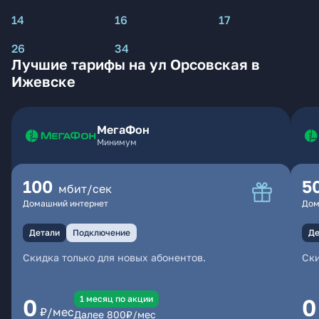
14
16
17
26
34
Лучшие тарифы на ул Орсовская в
Ижевске
МегаФон
Минимум
100
5
мбит/сек
Домашний интернет
Дом
Детали
Подключение
Де
Скидка только для новых абонентов.
Ски
1 месяц по акции
0
0
₽/мес
Далее
800
₽/мес