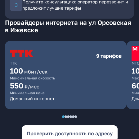
Получите консультацию: оператор перезвонит и
предложит лучшие тарифы
Провайдеры интернета на ул Орсовская
в Ижевске
9 тарифов
ТТК
МТ
100
1
мбит/сек
Максимальная скорость
Мак
550
6
₽/мес
Минимальная цена
Мин
Домашний интернет
Дом
Проверить доступность по адресу