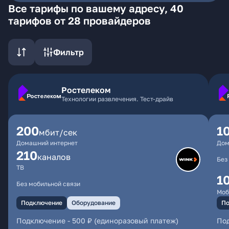
Все тарифы по вашему адресу, 40
тарифов от 28 провайдеров
Фильтр
Ростелеком
Технологии развлечения. Тест-драйв
200
1
мбит/сек
Домашний интернет
Дом
210
каналов
Без
ТВ
1
Без мобильной связи
Моб
Подключение
Оборудование
По
Подключение
-
500 ₽ (единоразовый платеж)
По