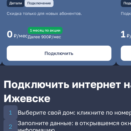
Детали
Подключение
Под
Скидка только для новых абонентов.
Под
1 месяц по акции
0
1
₽/мес
₽
Далее
900
₽/мес
Подключить
Подключить интернет н
Ижевске
Выберите свой дом: кликните по номе
Заполните данные: в открывшемся окн
информацию