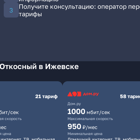
Получите консультацию: оператор пе
тарифы
 Откосный в Ижевске
21 тариф
58 тар
Дом.ру
1000
бит/сек
мбит/сек
я скорость
Максимальная скорость
950
мес
₽/мес
я цена
Минимальная цена
интернет, ТВ, мобильная
Домашний интернет, ТВ, мобиль