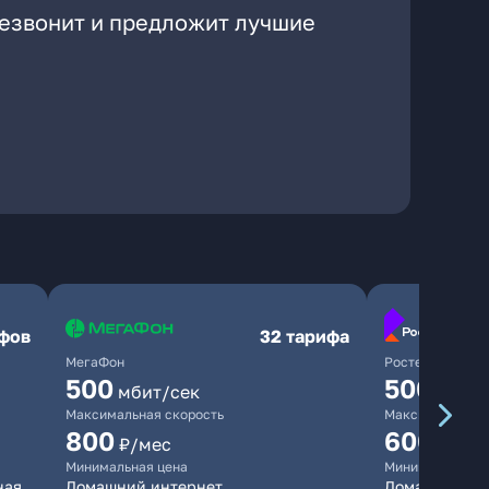
резвонит и предложит лучшие
ифов
32 тарифа
МегаФон
Ростелеком
500
500
мбит/сек
мбит/
Максимальная скорость
Максимальная 
800
600
₽/мес
₽/ме
Минимальная цена
Минимальная ц
ная
Домашний интернет
Домашний инт