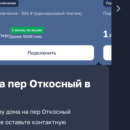
ключение
Подключение
ключение
-
500 ₽ (единоразовый платеж)
Подключени
1 месяц по акции
1 
1
/мес
₽/мес
Далее
550
₽/мес
Да
Подключить
а пер Откосный в
ру дома на пер Откосный
е оставьте контактную