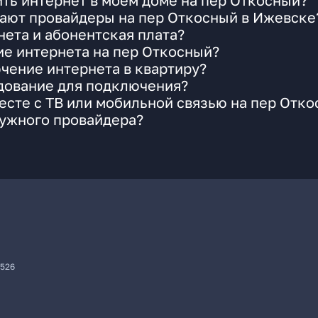
ть интернет в моем доме на пер Откосный?
гают провайдеры на пер Откосный в Ижевске
ета и абонентская плата?
ие интернета на пер Откосный?
чение интернета в квартиру?
удование для подключения?
сте с ТВ или мобильной связью на пер Отк
нужного провайдера?
7526