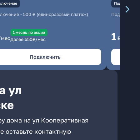
ключение
Подключение
ключение
-
500 ₽ (единоразовый платеж)
Подключени
1 месяц по акции
1 
1
/мес
₽/мес
Далее
550
₽/мес
Да
Подключить
а ул
ске
ру дома на ул Кооперативная
е оставьте контактную