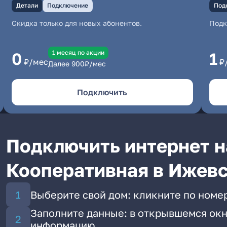
Детали
Подключение
Под
Скидка только для новых абонентов.
Под
1 месяц по акции
0
1
₽/мес
₽
Далее
900
₽/мес
Подключить
Подключить интернет н
Кооперативная в Ижев
Выберите свой дом: кликните по номе
Заполните данные: в открывшемся окн
информацию