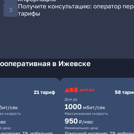
Получите консультацию: оператор пе
тарифы
Кооперативная в Ижевске
21 тариф
58 тар
Дом.ру
1000
бит/сек
мбит/сек
я скорость
Максимальная скорость
950
мес
₽/мес
я цена
Минимальная цена
интернет, ТВ, мобильная
Домашний интернет, ТВ, мобиль