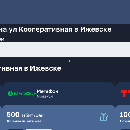
на ул Кооперативная в Ижевске
ом
5
тивная в Ижевске
МегаФон
Минимум
500
10
мбит/сек
Домашний интернет
Дома