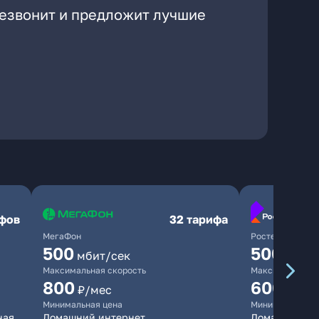
резвонит и предложит лучшие
ифов
32 тарифа
МегаФон
Ростелеком
500
500
мбит/сек
мбит/
Максимальная скорость
Максимальная 
800
600
₽/мес
₽/ме
Минимальная цена
Минимальная ц
ная
Домашний интернет
Домашний инт