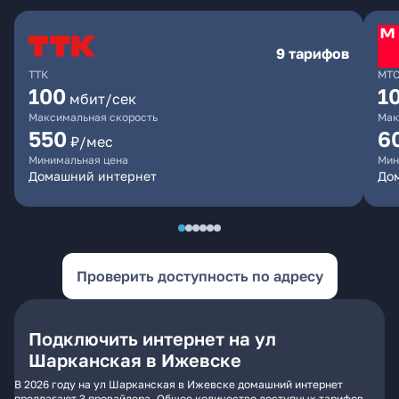
9 тарифов
ТТК
МТ
100
1
мбит/сек
Максимальная скорость
Мак
550
6
₽/мес
Минимальная цена
Мин
Домашний интернет
Дом
Проверить доступность по адресу
Подключить интернет на ул
Шарканская в Ижевске
В 2026 году на ул Шарканская в Ижевске домашний интернет
предлагают 3 провайдера. Общее количество доступных тарифов -