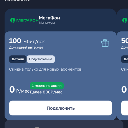
МегаФон
Минимум
100
5
мбит/сек
Домашний интернет
Дом
Детали
Подключение
Де
Скидка только для новых абонентов.
Ски
1 месяц по акции
0
0
₽/мес
Далее
800
₽/мес
Подключить