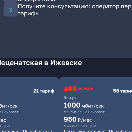
Получите консультацию: оператор пе
тарифы
Меценатская в Ижевске
21 тариф
58 тар
Дом.ру
1000
бит/сек
мбит/сек
я скорость
Максимальная скорость
950
мес
₽/мес
я цена
Минимальная цена
интернет, ТВ, мобильная
Домашний интернет, ТВ, мобиль