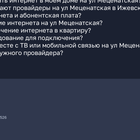
ть интернет в моем доме на ул Меценатская
гают провайдеры на ул Меценатская в Ижевс
ета и абонентская плата?
ие интернета на ул Меценатская?
чение интернета в квартиру?
удование для подключения?
сте с ТВ или мобильной связью на ул Мецен
нужного провайдера?
7526