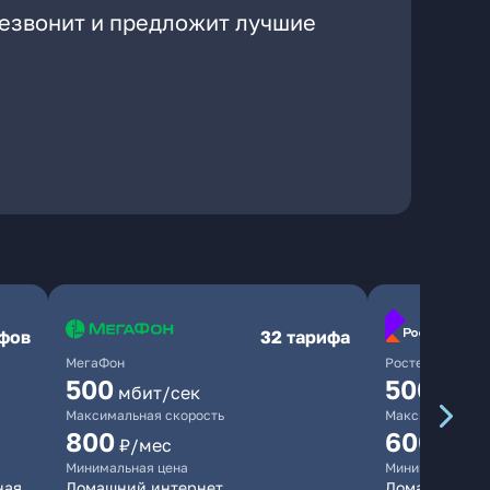
резвонит и предложит лучшие
ифов
32 тарифа
МегаФон
Ростелеком
500
500
мбит/сек
мбит/
Максимальная скорость
Максимальная 
800
600
₽/мес
₽/ме
Минимальная цена
Минимальная ц
ная
Домашний интернет
Домашний инт