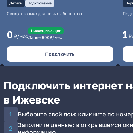
Детали
Подключение
Под
Скидка только для новых абонентов.
Под
1 месяц по акции
0
1
₽/мес
₽
Далее
900
₽/мес
Подключить
Подключить интернет н
в Ижевске
Выберите свой дом: кликните по номе
Заполните данные: в открывшемся окн
информацию