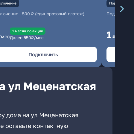
ключение
Подключение
ключение
-
500 ₽ (единоразовый платеж)
Подключени
1 месяц по акции
1 
1
/мес
₽/мес
Далее
550
₽/мес
Да
Подключить
а ул Меценатская
ру дома на ул Меценатская
е оставьте контактную