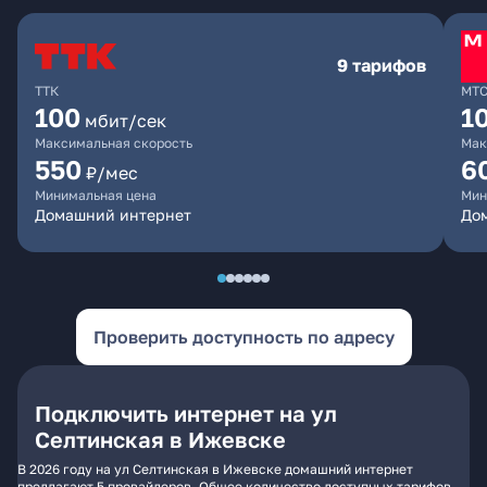
9 тарифов
ТТК
МТ
100
1
мбит/сек
Максимальная скорость
Мак
550
6
₽/мес
Минимальная цена
Мин
Домашний интернет
Дом
Проверить доступность по адресу
Подключить интернет на ул
Селтинская в Ижевске
В 2026 году на ул Селтинская в Ижевске домашний интернет
предлагают 5 провайдеров. Общее количество доступных тарифов -