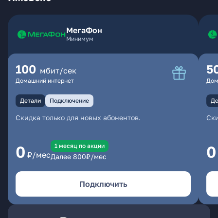
МегаФон
Минимум
100
5
мбит/сек
Домашний интернет
Дом
Детали
Подключение
Де
Скидка только для новых абонентов.
Ски
1 месяц по акции
0
0
₽/мес
Далее
800
₽/мес
Подключить