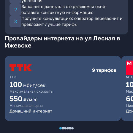
ул Лесная
Заполните данные: в открывшемся окне
оставьте контактную информацию
Получите консультацию: оператор перезвонит и
предложит лучшие тарифы
Провайдеры интернета на ул Лесная в
Ижевске
9 тарифов
ТТК
МТ
100
1
мбит/сек
Максимальная скорость
Мак
550
6
₽/мес
Минимальная цена
Мин
Домашний интернет
Дом