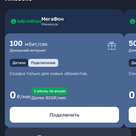
МегаФон
Минимум
100
5
мбит/сек
Домашний интернет
Дом
Детали
Подключение
Де
Скидка только для новых абонентов.
Ски
1 месяц по акции
0
0
₽/мес
Далее
800
₽/мес
Подключить