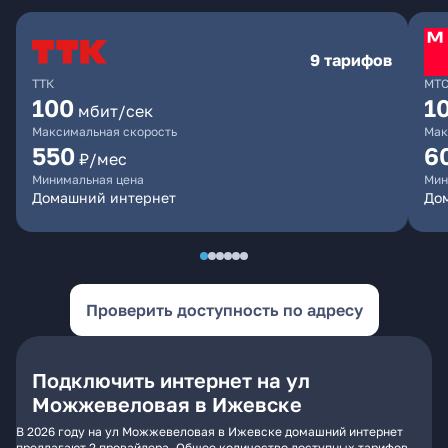
9 тарифов
ТТК
МТ
100
1
мбит/сек
Максимальная скорость
Мак
550
6
₽/мес
Минимальная цена
Мин
Домашний интернет
Дом
Проверить доступность по адресу
Подключить интернет на ул
Можжевеловая в Ижевске
В 2026 году на ул Можжевеловая в Ижевске домашний интернет
предлагают 2 провайдера. Общее количество доступных тарифов -