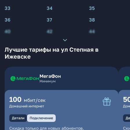
33
34
35
36
37
38
40
42
44
Лучшие тарифы на ул Степная в
Ижевске
МегаФон
Минимум
100
5
мбит/сек
Домашний интернет
Дом
Детали
Подключение
Де
Скидка только для новых абонентов.
Ски