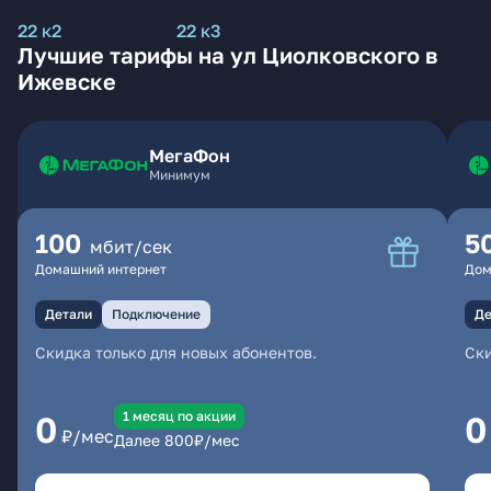
22 к2
22 к3
Лучшие тарифы на ул Циолковского в
Ижевске
МегаФон
Минимум
100
5
мбит/сек
Домашний интернет
Дом
Детали
Подключение
Де
Скидка только для новых абонентов.
Ски
1 месяц по акции
0
0
₽/мес
Далее
800
₽/мес