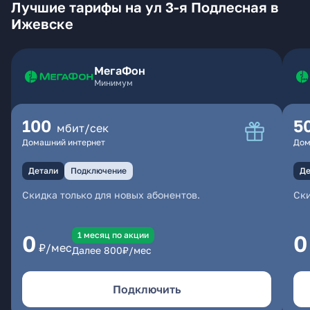
Лучшие тарифы на ул 3-я Подлесная в
Ижевске
МегаФон
Минимум
100
5
мбит/сек
Домашний интернет
Дом
Детали
Подключение
Де
Скидка только для новых абонентов.
Ски
1 месяц по акции
0
0
₽/мес
Далее
800
₽/мес
Подключить