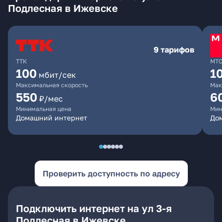
Подлесная в Ижевске
9 тарифов
ТТК
МТ
100
1
мбит/сек
Максимальная скорость
Мак
550
6
₽/мес
Минимальная цена
Мин
Домашний интернет
Дом
Проверить доступность по адресу
Подключить интернет на ул 3-я
Подлесная в Ижевске