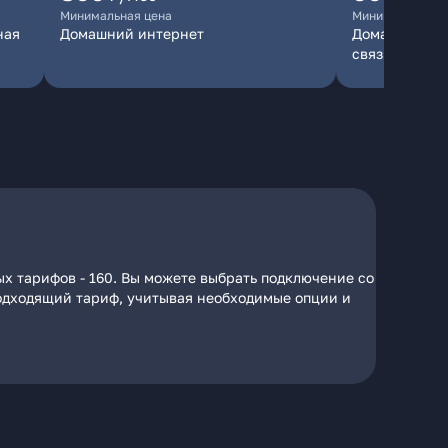
Минимальная цена
Минимальная ц
ная
Домашний интернет
Домашний инт
связь
ых тарифов - 160. Вы можете выбрать подключение со
 подходящий тариф, учитывая необходимые опции и