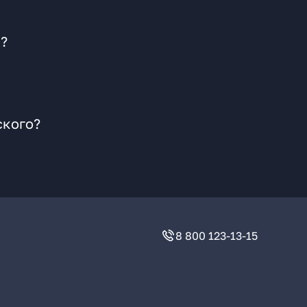
е?
ского?
8 800 123-13-15