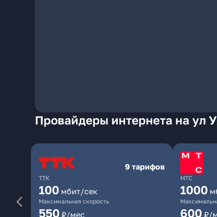
Провайдеры интернета на ул 
9 тарифов
ТТК
МТС
100
1000
мбит/сек
м
Максимальная скорость
Максимальна
550
600
₽/мес
₽/