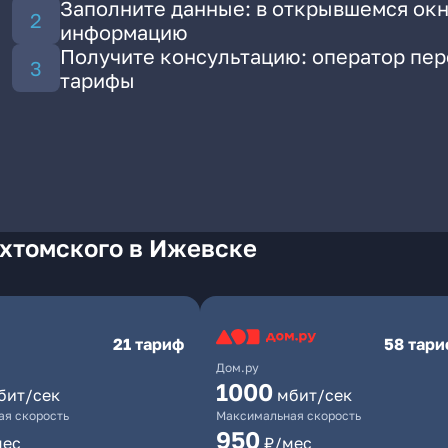
Заполните данные: в открывшемся окн
информацию
Получите консультацию: оператор пе
тарифы
Ухтомского в Ижевске
21 тариф
58 тар
Дом.ру
1000
бит/сек
мбит/сек
я скорость
Максимальная скорость
950
мес
₽/мес