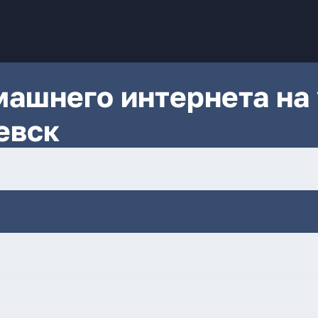
ашнего интернета на 
евск