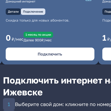
Домашний интернет
Дома
Детали
Подключение
Под
Скидка только для новых абонентов.
Под
1 месяц по акции
0
1
₽/мес
₽
Далее
900
₽/мес
Подключить
Подключить интернет н
Ижевске
Выберите свой дом: кликните по номер