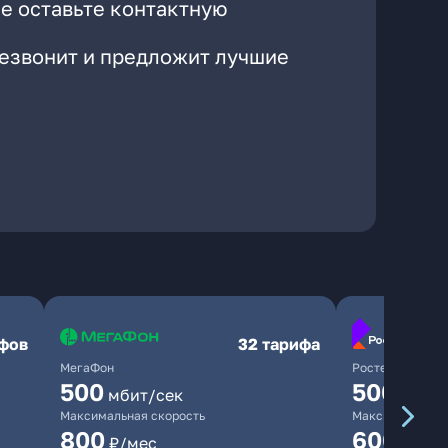
е оставьте контактную
резвонит и предложит лучшие
ифов
32 тарифа
МегаФон
Ростелеком
500
500
мбит/сек
мбит/
Максимальная скорость
Максимальная 
800
600
₽/мес
₽/ме