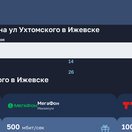
на ул Ухтомского в Ижевске
ом
14
26
ого в Ижевске
МегаФон
Минимум
500
10
мбит/сек