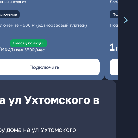
шний интернет
Домашний инте
ключение
Подключение
ключение
-
500 ₽ (единоразовый платеж)
Подключени
1 месяц по акции
1 
1
/мес
₽/мес
Далее
550
₽/мес
Да
Подключить
а ул Ухтомского в
у дома на ул Ухтомского