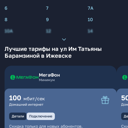
6
7
7А
8
9
10
10А
12
14
Лучшие тарифы на ул Им Татьяны
Барамзиной в Ижевске
МегаФон
Минимум
100
5
мбит/сек
Домашний интернет
Дом
Детали
Подключение
Де
Скидка только для новых абонентов.
Ски