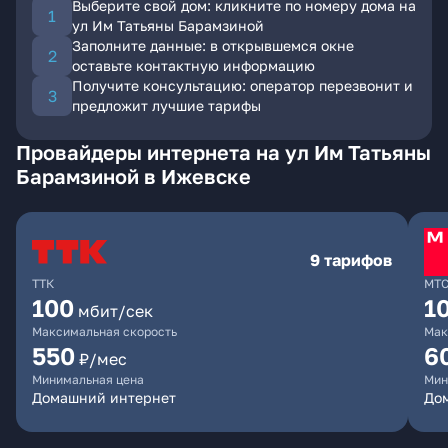
Выберите свой дом: кликните по номеру дома на
ул Им Татьяны Барамзиной
Заполните данные: в открывшемся окне
оставьте контактную информацию
Получите консультацию: оператор перезвонит и
предложит лучшие тарифы
Провайдеры интернета на ул Им Татьяны
Барамзиной в Ижевске
9 тарифов
ТТК
МТ
100
1
мбит/сек
Максимальная скорость
Мак
550
6
₽/мес
Минимальная цена
Мин
Домашний интернет
Дом