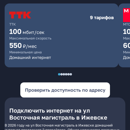
9 тарифов
ТТК
МТ
100
1
мбит/сек
Максимальная скорость
Мак
550
6
₽/мес
Минимальная цена
Мин
Домашний интернет
Дом
Проверить доступность по адресу
Подключить интернет на ул
Восточная магистраль в Ижевске
В 2026 году на ул Восточная магистраль в Ижевске домашний
интернет предлагают 2 провайдера. Общее количество доступных