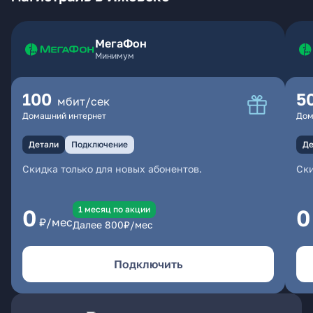
МегаФон
Минимум
100
5
мбит/сек
Домашний интернет
Дом
Детали
Подключение
Де
Скидка только для новых абонентов.
Ски
1 месяц по акции
0
0
₽/мес
Далее
800
₽/мес
Подключить