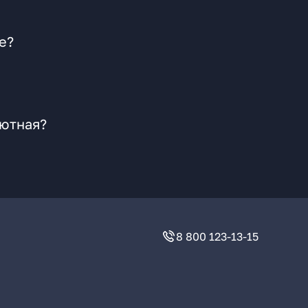
е?
шютная?
8 800 123-13-15