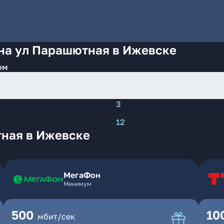
 на ул Парашютная в Ижевске
ом
3
12
ная в Ижевске
МегаФон
Минимум
500
10
мбит/сек