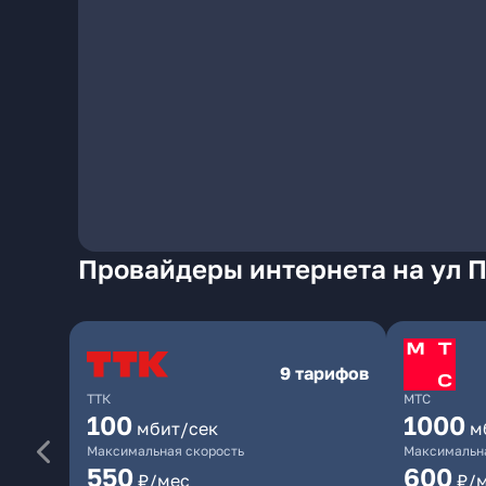
Провайдеры интернета на ул 
9 тарифов
ТТК
МТС
100
1000
мбит/сек
м
Максимальная скорость
Максимальна
550
600
₽/мес
₽/