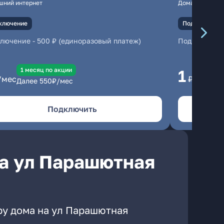
шний интернет
Домашний инте
ключение
Подключение
ключение
-
500 ₽ (единоразовый платеж)
Подключени
1 месяц по акции
1 
1
/мес
₽/мес
Далее
550
₽/мес
Да
Подключить
а ул Парашютная
ру дома на ул Парашютная