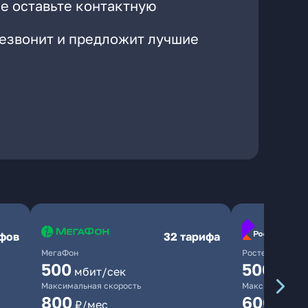
е оставьте контактную
резвонит и предложит лучшие
ифов
32 тарифа
МегаФон
Ростелеком
500
500
мбит/сек
мбит/
Максимальная скорость
Максимальная 
800
600
₽/мес
₽/ме