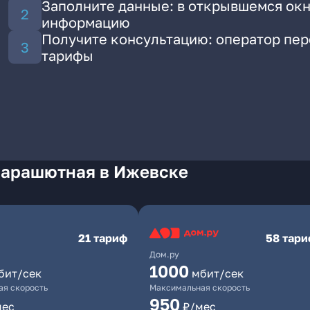
Заполните данные: в открывшемся окн
информацию
Получите консультацию: оператор пе
тарифы
Парашютная в Ижевске
21 тариф
58 тар
Дом.ру
1000
бит/сек
мбит/сек
я скорость
Максимальная скорость
950
мес
₽/мес