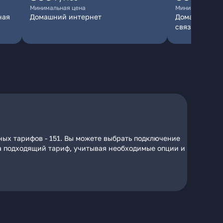
Минимальная цена
Минимальная ц
ная
Домашний интернет
Домашний инт
связь
ных тарифов - 151. Вы можете выбрать подключение
 на подходящий тариф, учитывая необходимые опции и