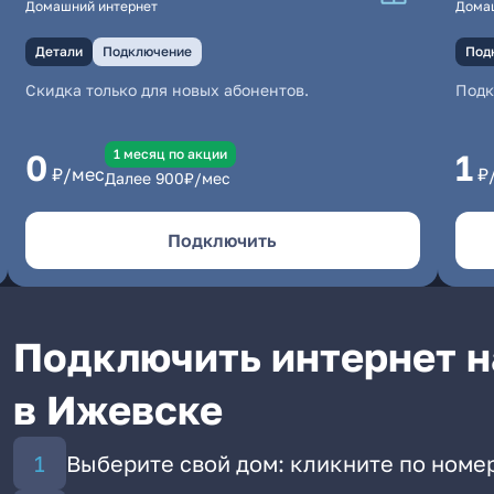
Домашний интернет
Дома
Детали
Подключение
Под
Скидка только для новых абонентов.
Под
1 месяц по акции
0
1
₽/мес
₽
Далее
900
₽/мес
Подключить
Подключить интернет н
в Ижевске
Выберите свой дом: кликните по номе