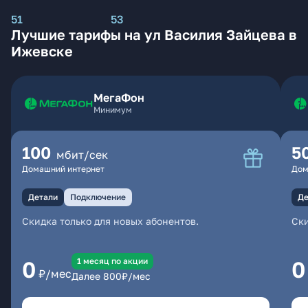
51
53
Лучшие тарифы на ул Василия Зайцева в
Ижевске
МегаФон
Минимум
100
5
мбит/сек
Домашний интернет
Дом
Детали
Подключение
Де
Скидка только для новых абонентов.
Ски
1 месяц по акции
0
0
₽/мес
Далее
800
₽/мес