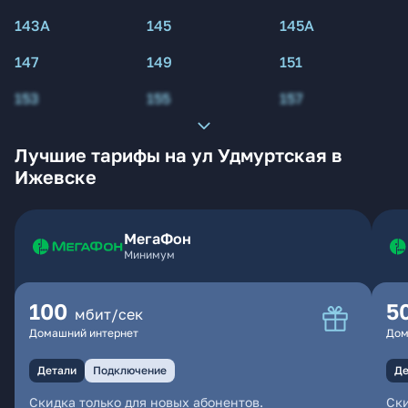
143А
145
145А
147
149
151
153
155
157
Лучшие тарифы на ул Удмуртская в
Ижевске
МегаФон
Минимум
100
5
мбит/сек
Домашний интернет
Дом
Детали
Подключение
Де
Скидка только для новых абонентов.
Ски