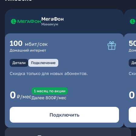
МегаФон
Минимум
100
5
мбит/сек
Домашний интернет
Дом
Детали
Подключение
Де
Скидка только для новых абонентов.
Ски
1 месяц по акции
0
0
₽/мес
Далее
800
₽/мес
Подключить