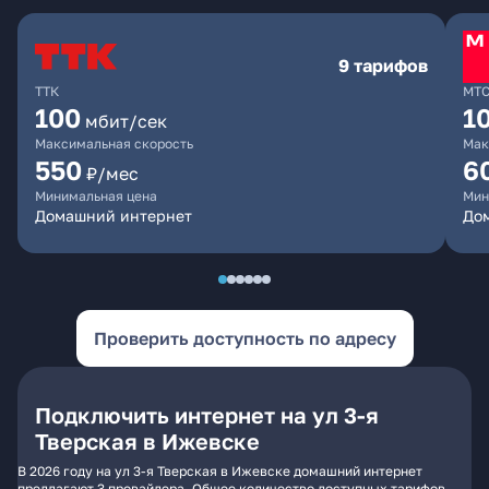
9 тарифов
ТТК
МТ
100
1
мбит/сек
Максимальная скорость
Мак
550
6
₽/мес
Минимальная цена
Мин
Домашний интернет
Дом
Проверить доступность по адресу
Подключить интернет на ул 3-я
Тверская в Ижевске
В 2026 году на ул 3-я Тверская в Ижевске домашний интернет
предлагают 3 провайдера. Общее количество доступных тарифов -