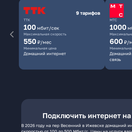
9 тарифов
ТТК
МТС
100
1000
мбит/сек
м
Максимальная скорость
Максимальна
550
600
₽/мес
₽/
Минимальная цена
Минимальна
Домашний интернет
Домашний 
связь
Подключить интернет на
В 2026 году на пер Весенний в Ижевске домашний ин
скоростью от 100 до 500 Мбит/с. Цены на услуги ва