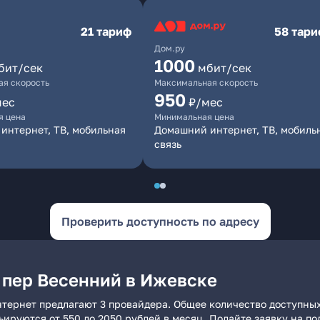
21 тариф
58 тар
Дом.ру
1000
бит/сек
мбит/сек
я скорость
Максимальная скорость
950
мес
₽/мес
я цена
Минимальная цена
интернет, ТВ, мобильная
Домашний интернет, ТВ, мобиль
связь
Проверить доступность по адресу
 пер Весенний в Ижевске
тернет предлагают 3 провайдера. Общее количество доступных
рьируются от 550 до 2050 рублей в месяц. Подайте заявку на 