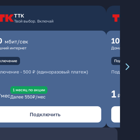
ТТК
Т
Твой выбор. Включай
Т
0
100
мбит/сек
мбит
шний интернет
Домашний инте
ключение
Подключение
ключение
-
500 ₽ (единоразовый платеж)
Подключени
1 месяц по акции
1 
1
/мес
₽/мес
Далее
550
₽/мес
Да
Подключить