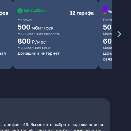
ифов
32 тарифа
МегаФон
Ростелеком
500
500
мбит/сек
мбит/
Максимальная скорость
Максимальная 
800
600
₽/мес
₽/ме
Минимальная цена
Минимальная ц
ная
Домашний интернет
Домашний инт
связь
 тарифов - 49. Вы можете выбрать подключение со
подходящий тариф, учитывая необходимые опции и