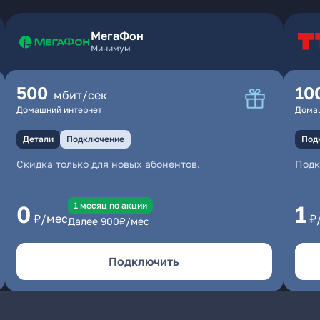
МегаФон
Минимум
500
10
мбит/сек
Домашний интернет
Дома
Детали
Подключение
Под
Скидка только для новых абонентов.
Под
1 месяц по акции
0
1
₽/мес
₽
Далее
900
₽/мес
Подключить