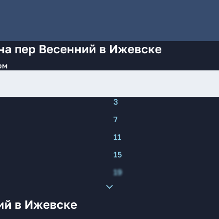
на пер Весенний в Ижевске
ом
3
7
11
15
19
ий в Ижевске