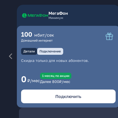
МегаФон
Минимум
100
мбит/сек
Домашний интернет
Детали
Подключение
Скидка только для новых абонентов.
1 месяц по акции
0
₽/мес
Далее
800
₽/мес
Подключить