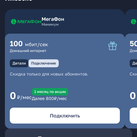
МегаФон
Минимум
100
5
мбит/сек
Домашний интернет
Дом
Детали
Подключение
Де
Скидка только для новых абонентов.
Ски
1 месяц по акции
0
0
₽/мес
Далее
800
₽/мес
Подключить