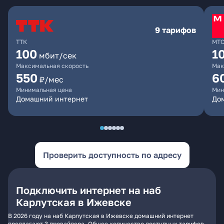
9 тарифов
ТТК
МТ
100
1
мбит/сек
Максимальная скорость
Мак
550
6
₽/мес
Минимальная цена
Мин
Домашний интернет
Дом
Проверить доступность по адресу
Подключить интернет на наб
Карлутская в Ижевске
В 2026 году на наб Карлутская в Ижевске домашний интернет
предлагают 3 провайдера. Общее количество доступных тарифов -