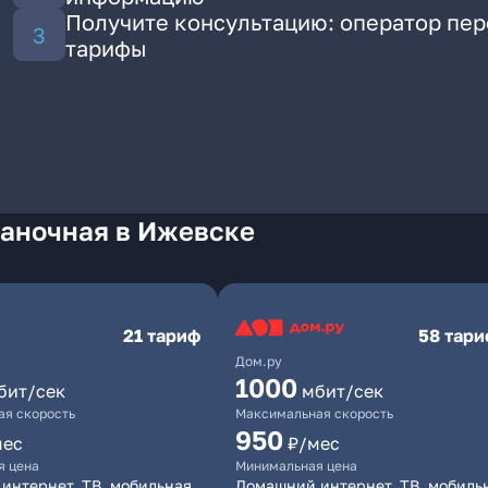
Получите консультацию: оператор пе
тарифы
Саночная в Ижевске
21 тариф
58 тар
Дом.ру
1000
бит/сек
мбит/сек
я скорость
Максимальная скорость
950
мес
₽/мес
я цена
Минимальная цена
интернет, ТВ, мобильная
Домашний интернет, ТВ, мобиль