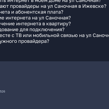
ть интернет в моем доме на ул Саночная?
ают провайдеры на ул Саночная в Ижевске?
ета и абонентская плата?
ие интернета на ул Саночная?
чение интернета в квартиру?
удование для подключения?
сте с ТВ или мобильной связью на ул Саноч
нужного провайдера?
7526