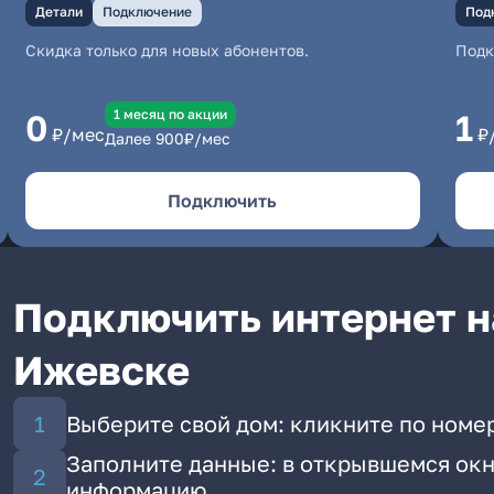
Детали
Подключение
Под
Скидка только для новых абонентов.
Под
1 месяц по акции
0
1
₽/мес
₽
Далее
900
₽/мес
Подключить
Подключить интернет н
Ижевске
Выберите свой дом: кликните по номер
Заполните данные: в открывшемся окн
информацию