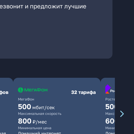
резвонит и предложит лучшие
ифов
32 тарифа
МегаФон
Ростелеком
500
500
мбит/сек
мбит/
Максимальная скорость
Максимальная 
800
600
₽/мес
₽/ме
Минимальная цена
Минимальная ц
ная
Домашний интернет
Домашний инт