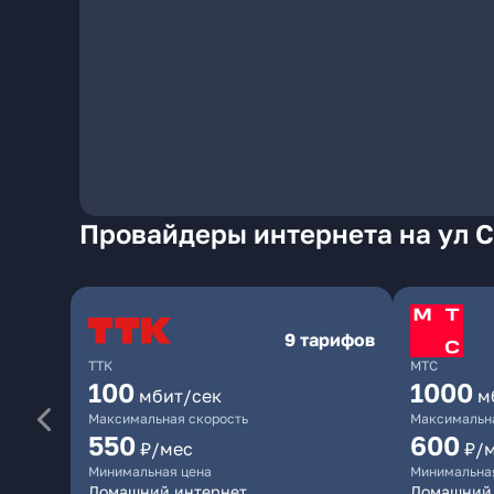
Провайдеры интернета на ул 
9 тарифов
ТТК
МТС
100
1000
мбит/сек
м
Максимальная скорость
Максимальна
550
600
₽/мес
₽/
Минимальная цена
Минимальна
Домашний интернет
Домашний 