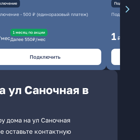
ключение
Подключение
ключение
-
500 ₽ (единоразовый платеж)
Подключени
1 месяц по акции
1 
1
/мес
₽/мес
Далее
550
₽/мес
Да
Подключить
а ул Саночная в
у дома на ул Саночная
е оставьте контактную