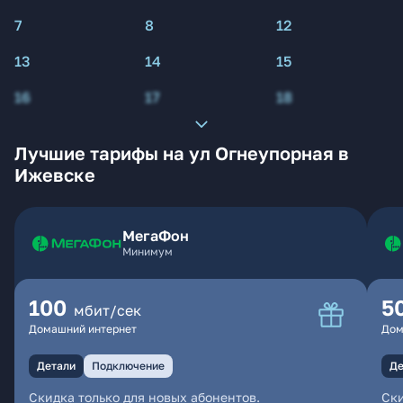
7
8
12
13
14
15
16
17
18
Лучшие тарифы на ул Огнеупорная в
Ижевске
МегаФон
Минимум
100
5
мбит/сек
Домашний интернет
Дом
Детали
Подключение
Де
Скидка только для новых абонентов.
Ски