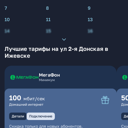
7
8
9
10
11
13
14
15
16
Лучшие тарифы на ул 2-я Донская в
Ижевске
МегаФон
Минимум
100
5
мбит/сек
Домашний интернет
Дом
Детали
Подключение
Де
Скидка только для новых абонентов.
Ски