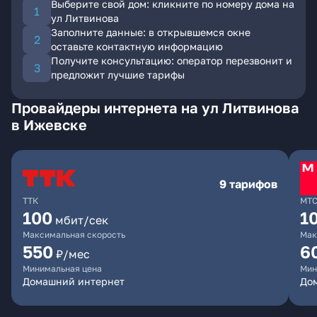
Выберите свой дом: кликните по номеру дома на
ул Литвинова
Заполните данные: в открывшемся окне
оставьте контактную информацию
Получите консультацию: оператор перезвонит и
предложит лучшие тарифы
Провайдеры интернета на ул Литвинова
в Ижевске
9 тарифов
ТТК
МТ
100
1
мбит/сек
Максимальная скорость
Мак
550
6
₽/мес
Минимальная цена
Мин
Домашний интернет
Дом