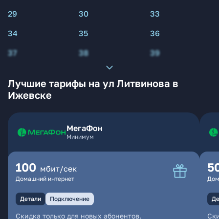
29
30
33
34
35
36
37
38
39
Лучшие тарифы на ул Литвинова в
Ижевске
МегаФон
Минимум
100
5
мбит/сек
Домашний интернет
Дом
Детали
Подключение
Де
Скидка только для новых абонентов.
Ски