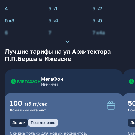
4
5 к1
5 к2
5 к3
5 к4
5 к5
6
7
7 к4а
Лучшие тарифы на ул Архитектора
П.П.Берша в Ижевске
МегаФон
Минимум
100
5
мбит/сек
Домашний интернет
Дом
Детали
Подключение
Де
Скидка только для новых абонентов.
Ски