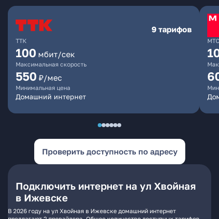
9 тарифов
ТТК
МТ
100
1
мбит/сек
Максимальная скорость
Мак
550
6
₽/мес
Минимальная цена
Мин
Домашний интернет
Дом
Проверить доступность по адресу
Подключить интернет на ул Хвойная
в Ижевске
В 2026 году на ул Хвойная в Ижевске домашний интернет
предлагают 2 провайдера. Общее количество доступных тарифов -