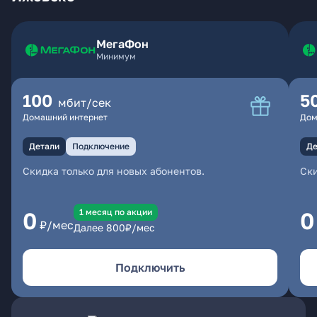
МегаФон
Минимум
100
5
мбит/сек
Домашний интернет
Дом
Детали
Подключение
Де
Скидка только для новых абонентов.
Ски
1 месяц по акции
0
0
₽/мес
Далее
800
₽/мес
Подключить