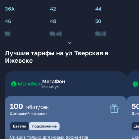
36А
42
44
46
48
50
51
51 к1
51/2
Лучшие тарифы на ул Тверская в
Ижевске
МегаФон
Минимум
100
5
мбит/сек
Домашний интернет
Дом
Детали
Подключение
Де
Скидка только для новых абонентов.
Ски