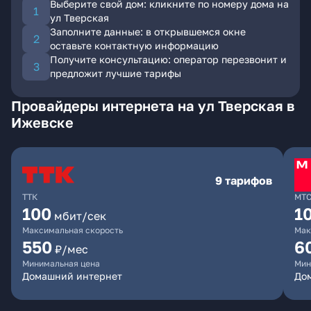
Выберите свой дом: кликните по номеру дома на
ул Тверская
Заполните данные: в открывшемся окне
оставьте контактную информацию
Получите консультацию: оператор перезвонит и
предложит лучшие тарифы
Провайдеры интернета на ул Тверская в
Ижевске
9 тарифов
ТТК
МТ
100
1
мбит/сек
Максимальная скорость
Мак
550
6
₽/мес
Минимальная цена
Мин
Домашний интернет
Дом