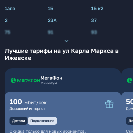
1алв
1Б
1Б к2
2
23А
37
75
91
93
Лучшие тарифы на ул Карла Маркса в
Ижевске
МегаФон
Минимум
100
5
мбит/сек
Домашний интернет
Дом
Детали
Подключение
Де
Скидка только для новых абонентов.
Ски