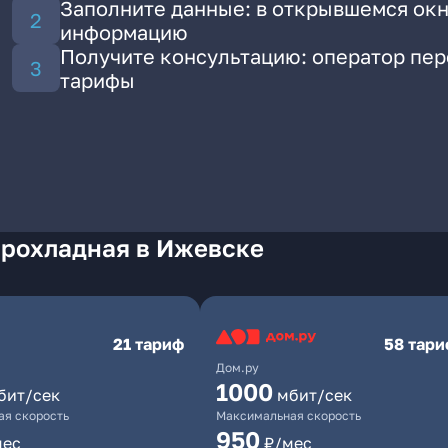
Заполните данные: в открывшемся окн
информацию
Получите консультацию: оператор пе
тарифы
Прохладная в Ижевске
21 тариф
58 тар
Дом.ру
1000
бит/сек
мбит/сек
я скорость
Максимальная скорость
950
мес
₽/мес