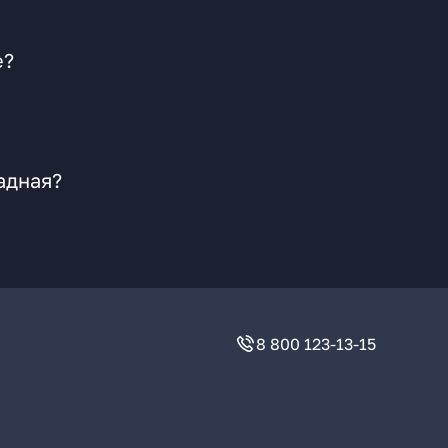
е?
адная?
8 800 123-13-15