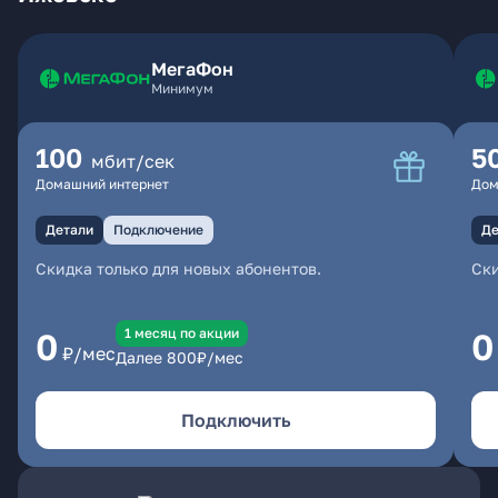
МегаФон
Минимум
100
5
мбит/сек
Домашний интернет
Дом
Детали
Подключение
Де
Скидка только для новых абонентов.
Ски
1 месяц по акции
0
0
₽/мес
Далее
800
₽/мес
Подключить