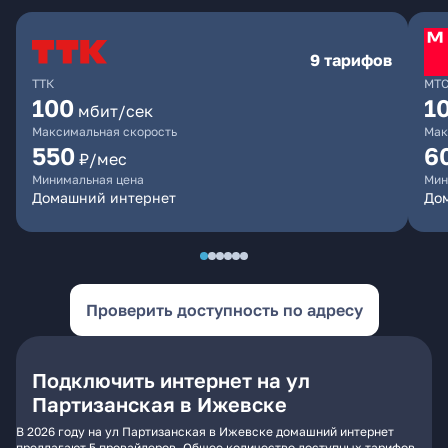
9 тарифов
ТТК
МТ
100
1
мбит/сек
Максимальная скорость
Мак
550
6
₽/мес
Минимальная цена
Мин
Домашний интернет
Дом
Проверить доступность по адресу
Подключить интернет на ул
Партизанская в Ижевске
В 2026 году на ул Партизанская в Ижевске домашний интернет
предлагают 5 провайдеров. Общее количество доступных тарифов -