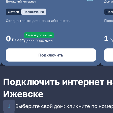
Домашний интернет
Дома
Детали
Подключение
Под
Скидка только для новых абонентов.
Под
1 месяц по акции
0
1
₽/мес
₽
Далее
900
₽/мес
Подключить
Подключить интернет н
Ижевске
Выберите свой дом: кликните по номер