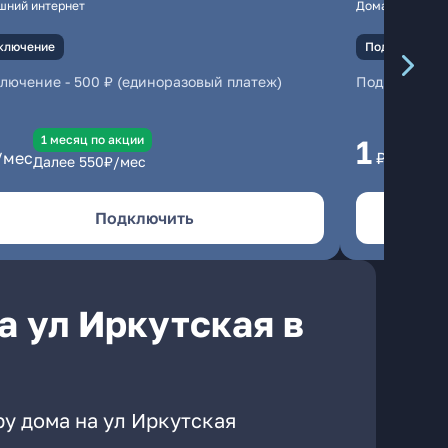
шний интернет
Домашний инте
ключение
Подключение
ключение
-
500 ₽ (единоразовый платеж)
Подключени
1 месяц по акции
1 
1
/мес
₽/мес
Далее
550
₽/мес
Да
Подключить
а ул Иркутская в
у дома на ул Иркутская