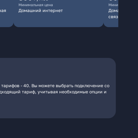
Минимальная цена
Минимальная ц
ная
Домашний интернет
Домашний инт
связь
 тарифов - 40. Вы можете выбрать подключение со
подходящий тариф, учитывая необходимые опции и