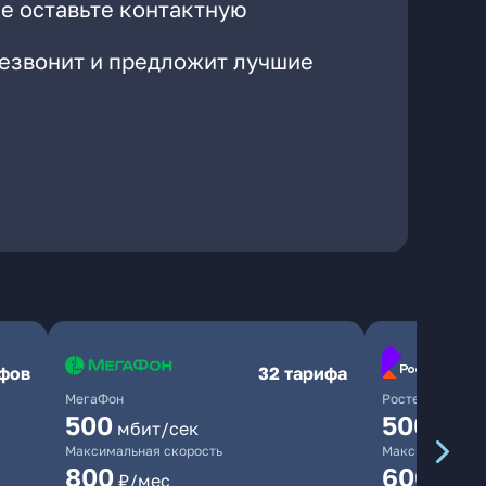
е оставьте контактную
резвонит и предложит лучшие
ифов
32 тарифа
МегаФон
Ростелеком
500
500
мбит/сек
мбит/
Максимальная скорость
Максимальная 
800
600
₽/мес
₽/ме