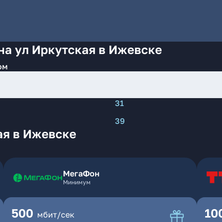
на ул Иркутская в Ижевске
ом
31
39
ая в Ижевске
МегаФон
Минимум
500
10
мбит/сек