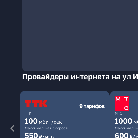
Провайдеры интернета на ул 
9 тарифов
ТТК
МТС
100
1000
мбит/сек
м
Максимальная скорость
Максимальна
550
600
₽/мес
₽/