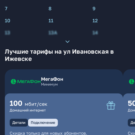
7
8
9
10
11
12
13
13А
14
Лучшие тарифы на ул Ивановская в
Ижевске
МегаФон
Минимум
100
5
мбит/сек
Домашний интернет
Дом
Детали
Подключение
Де
Скидка только для новых абонентов.
Ски