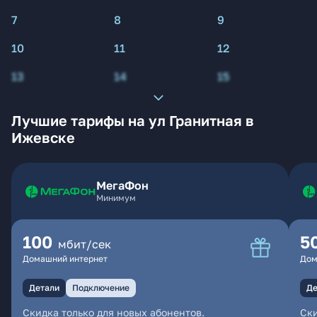
7
8
9
10
11
12
13
14
15
Лучшие тарифы на ул Гранитная в
Ижевске
МегаФон
Минимум
100
5
мбит/сек
Домашний интернет
Дом
Детали
Подключение
Де
Скидка только для новых абонентов.
Ски