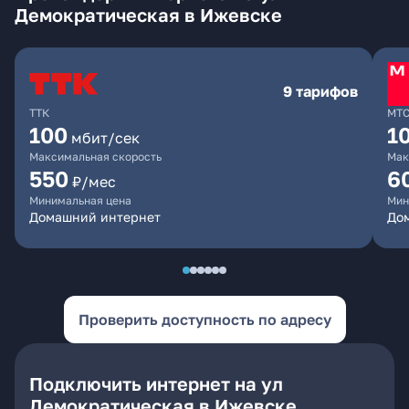
Демократическая в Ижевске
9 тарифов
ТТК
МТ
100
1
мбит/сек
Максимальная скорость
Мак
550
6
₽/мес
Минимальная цена
Мин
Домашний интернет
Дом
Проверить доступность по адресу
Подключить интернет на ул
Демократическая в Ижевске