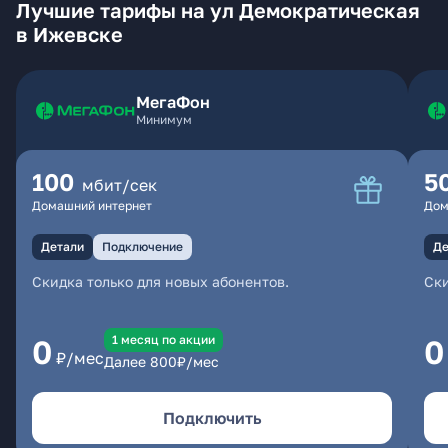
Лучшие тарифы на ул Демократическая
в Ижевске
МегаФон
Минимум
100
5
мбит/сек
Домашний интернет
Дом
Детали
Подключение
Де
Скидка только для новых абонентов.
Ски
1 месяц по акции
0
0
₽/мес
Далее
800
₽/мес
Подключить