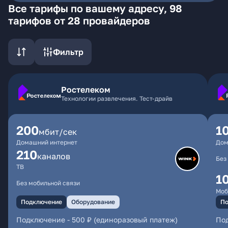
Все тарифы по вашему адресу, 98
тарифов от 28 провайдеров
Фильтр
Ростелеком
Технологии развлечения. Тест-драйв
200
1
мбит/сек
Домашний интернет
Дом
210
каналов
Без
ТВ
1
Без мобильной связи
Моб
Подключение
Оборудование
По
Подключение
-
500 ₽ (единоразовый платеж)
По