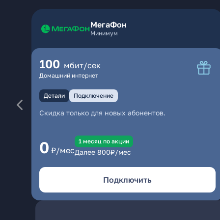
МегаФон
Минимум
100
мбит/сек
Домашний интернет
Детали
Подключение
Скидка только для новых абонентов.
1 месяц по акции
0
₽/мес
Далее
800
₽/мес
Подключить