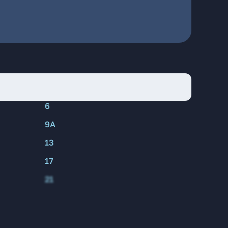
6
9А
13
17
21