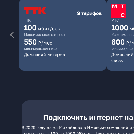
9 тарифов
ТТК
МТС
100
1000
мбит/сек
м
Максимальная скорость
Максимальна
550
600
₽/мес
₽/
Минимальная цена
Минимальна
Домашний интернет
Домашний 
связь
Подключить интернет на
В 2026 году на ул Михайлова в Ижевске домашний ин
скоростью от 100 до 1000 Мбит/с. Цены на услуги в