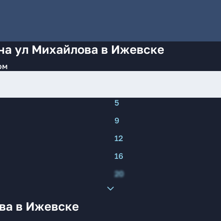
на ул Михайлова в Ижевске
ом
5
9
12
16
20
ва в Ижевске