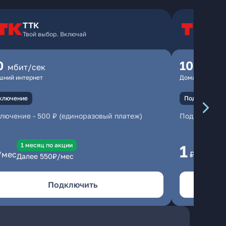
ТТК
Т
Твой выбор. Включай
Т
0
100
мбит/сек
мбит
шний интернет
Домашний инте
ключение
Подключение
ключение
-
500 ₽ (единоразовый платеж)
Подключени
1 месяц по акции
1 
1
/мес
₽/мес
Далее
550
₽/мес
Да
Подключить