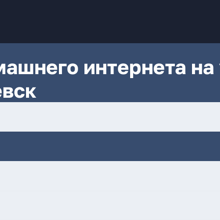
ашнего интернета на 
евск