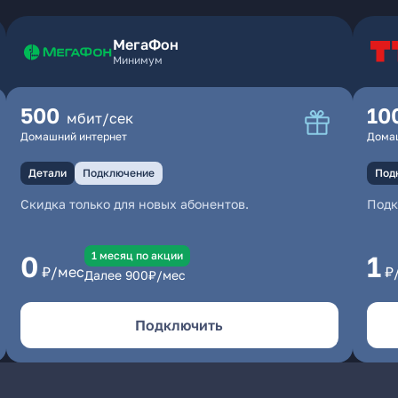
МегаФон
Минимум
500
10
мбит/сек
Домашний интернет
Дома
Детали
Подключение
Под
Скидка только для новых абонентов.
Под
1 месяц по акции
0
1
₽/мес
₽
Далее
900
₽/мес
Подключить