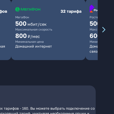
ифов
32 тарифа
МегаФон
Ростелеком
500
500
мбит/сек
мбит/
Максимальная скорость
Максимальная 
800
600
₽/мес
₽/ме
Минимальная цена
Минимальная ц
ная
Домашний интернет
Домашний инт
связь
х тарифов - 160. Вы можете выбрать подключение со
 подходящий тариф, учитывая необходимые опции и