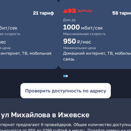
21 тариф
58 тар
Дом.ру
1000
бит/сек
мбит/сек
я скорость
Максимальная скорость
950
мес
₽/мес
я цена
Минимальная цена
интернет, ТВ, мобильная
Домашний интернет, ТВ, мобиль
связь
Проверить доступность по адресу
 ул Михайлова в Ижевске
тернет предлагают 6 провайдеров. Общее количество доступны
арьируются от 550 до 3299 рублей в месяц. Подайте заявку на