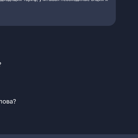
?
лова?